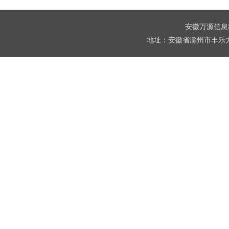
安徽万源信息科技
地址：安徽省滁州市丰乐大道1